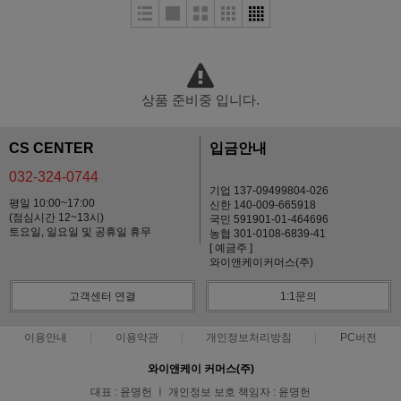
상품 준비중 입니다.
CS CENTER
입금안내
032-324-0744
기업 137-09499804-026
평일 10:00~17:00
신한 140-009-665918
(점심시간 12~13시)
국민 591901-01-464696
토요일, 일요일 및 공휴일 휴무
농협 301-0108-6839-41
[ 예금주 ]
와이앤케이커머스(주)
고객센터 연결
1:1문의
이용안내
이용약관
개인정보처리방침
PC버전
와이앤케이 커머스(주)
대표 : 윤명헌 ㅣ 개인정보 보호 책임자 : 윤명헌