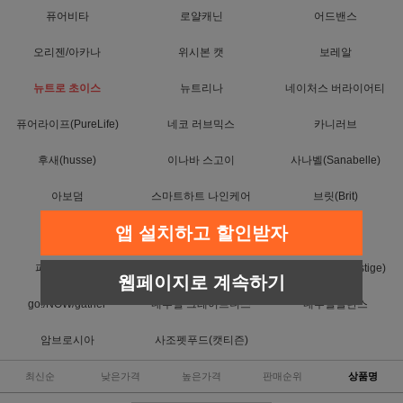
퓨어비타
로얄캐닌
어드밴스
오리젠/아카나
위시본 캣
보레알
뉴트로 초이스
뉴트리나
네이처스 버라이어티
퓨어라이프(PureLife)
네코 러브믹스
카니러브
후새(husse)
이나바 스고이
사나벨(Sanabelle)
아보덤
스마트하트 나인케어
브릿(Brit)
앱 설치하고 할인받자
위스카스
캐츠랑
T.Y.O 티오
퍼스트초이스
퓨리나
프레스티지(Prestige)
웹페이지로 계속하기
go!/NOW/gather
내추럴 그레이트니스
내추럴발란스
암브로시아
사조펫푸드(캣티즌)
최신순
낮은가격
높은가격
판매순위
상품명