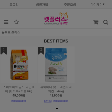
로그인
회원가입
주문조회
마이페이지
뉴트로 초이스
BEST ITEMS
1
2
스마트하트 골드 나인케
퓨어비타 캣 그레인프리
어 캣 피부&피모 6kg
치킨 5.44kg
49,000원
41,900원