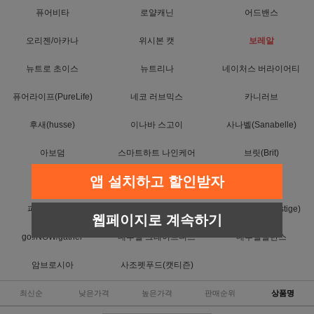
퓨어비타
로얄캐닌
어드밴스
오리젠/아카나
위시본 캣
보레알
뉴트로 초이스
뉴트리나
네이처스 버라이어티
퓨어라이프(PureLife)
네코 러브믹스
카니러브
후새(husse)
이나바 스고이
사나벨(Sanabelle)
아보덤
스마트하트 나인케어
브릿(Brit)
앱 설치하고 할인받자
위스카스
캐츠랑
T.Y.O 티오
퍼스트초이스
퓨리나
프레스티지(Prestige)
웹페이지로 계속하기
go!/NOW/gather
내추럴 그레이트니스
내추럴발란스
암브로시아
사조펫푸드(캣티즌)
최신순
낮은가격
높은가격
판매순위
상품명