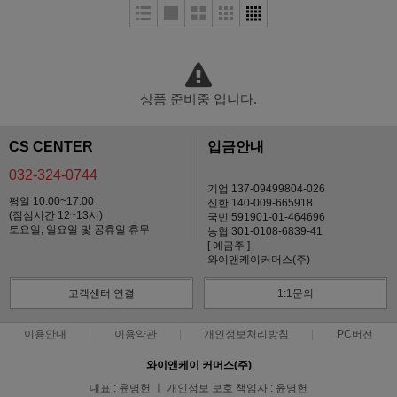
상품 준비중 입니다.
CS CENTER
입금안내
032-324-0744
기업 137-09499804-026
평일 10:00~17:00
신한 140-009-665918
(점심시간 12~13시)
국민 591901-01-464696
토요일, 일요일 및 공휴일 휴무
농협 301-0108-6839-41
[ 예금주 ]
와이앤케이커머스(주)
고객센터 연결
1:1문의
이용안내
이용약관
개인정보처리방침
PC버전
와이앤케이 커머스(주)
대표 : 윤명헌 ㅣ 개인정보 보호 책임자 : 윤명헌