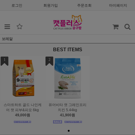
로그인
회원가입
주문조회
마이페이지
보레알
BEST ITEMS
1
2
스마트하트 골드 나인케
퓨어비타 캣 그레인프리
어 캣 피부&피모 6kg
치킨 5.44kg
49,000원
41,900원