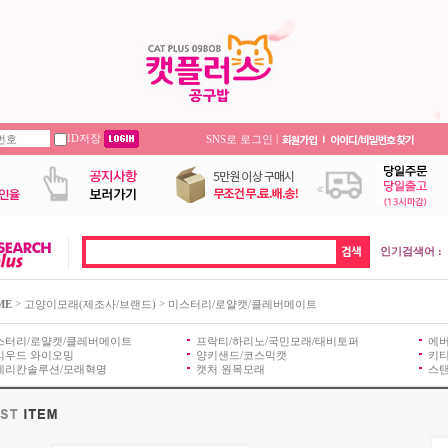
ID저장
|
SNS로 로그인
인기검색어 :
>
>
ME
고양이모래(제조사/브랜드)
미스터리/로얄캣/클레버메이트
스터리/로얄캣/클레버메이트
프락티/하리노/국민모래/태비토퍼
에
리우드 와이오밍
양키샌드/코스믹캣
키
메리칸솔루션/모래혁명
캣처 원목모래
스탠