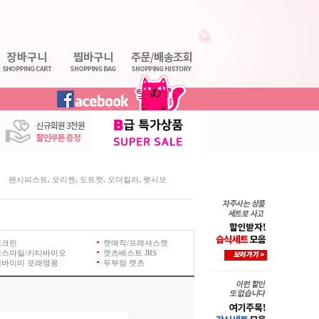
,
,
,
,
팬시피스트
오리젠
도트캣
오더킬러
펫시모
버크린
캣매직/프레셔스캣
티스마일/키티바이오
캣츠베스트 JRS
바이미 모래영웅
두부랑 캣츠