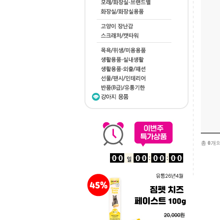
총
0
개의