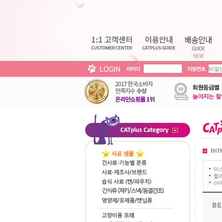
HO
미
헐
아