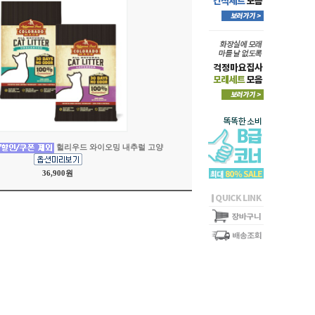
헐리우드 와이오밍 내추럴 고양
36,900원