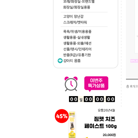
총
0
개의