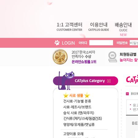
HO
응
변