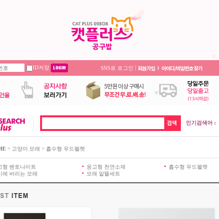
ID저장
|
SNS로 로그인
인기검색어 :
>
>
ME
고양이 모래
흡수형 우드펠렛
고형 벤토나이트
응고형 천연소재
흡수형 우드펠렛
기에 버리는 모래
모래 알뜰세트