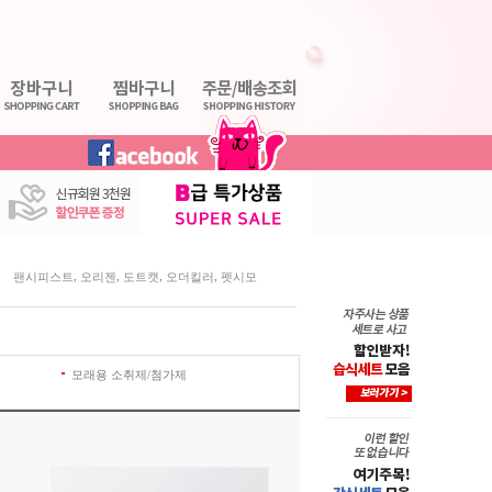
,
,
,
,
팬시피스트
오리젠
도트캣
오더킬러
펫시모
모래용 소취제/첨가제