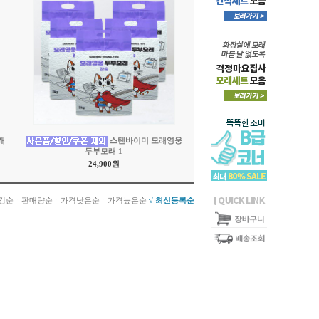
래
스탠바이미 모래영웅
두부모래 1
24,900원
ㆍ
ㆍ
ㆍ
킹순
판매량순
가격낮은순
가격높은순
√ 최신등록순