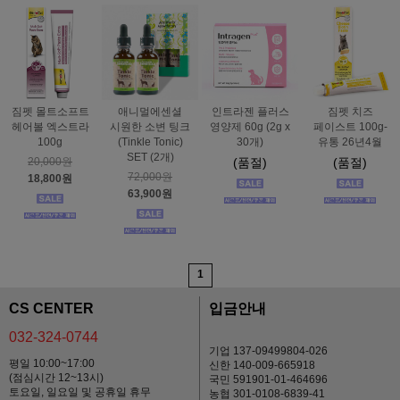
짐펫 몰트소프트
애니멀에센셜
인트라젠 플러스
짐펫 치즈
헤어볼 엑스트라
시원한 소변 팅크
영양제 60g (2g x
페이스트 100g-
100g
(Tinkle Tonic)
30개)
유통 26년4월
SET (2개)
20,000원
(품절)
(품절)
72,000원
18,800원
63,900원
1
CS CENTER
입금안내
032-324-0744
기업 137-09499804-026
평일 10:00~17:00
신한 140-009-665918
(점심시간 12~13시)
국민 591901-01-464696
토요일, 일요일 및 공휴일 휴무
농협 301-0108-6839-41