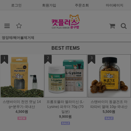
로그인
회원가입
주문조회
마이페이지
영양제/헤어볼제거제
BEST ITEMS
1
2
3
스탠바이미 천연 캣닢 14
프롬포뮬라 엘라이신 (L-
스탠바이미 동결건조 마
g+분무기-국내산
Lysine) 파우더 70g (70
따따비 열매 10g-국내산
4,500원
일분)
5,500원
9,900원