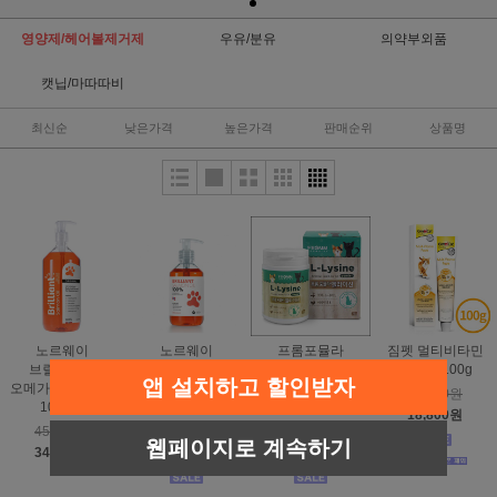
영양제/헤어볼제거제
우유/분유
의약부외품
캣닙/마따따비
최신순
낮은가격
높은가격
판매순위
상품명
노르웨이
노르웨이
프롬포뮬라
짐펫 멀티비타민
브릴리언트
브릴리언트
엘라이신 (L-
플러스 100g
앱 설치하고 할인받자
오메가3 연어오일
오메가3 연어오일
Lysine) 파우더
20,000원
1000ml
300ml
70g (70일분)
18,800원
45,000원
25,000원
15,000원
웹페이지로 계속하기
34,900원
18,900원
9,900원