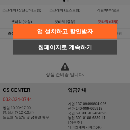
스크래처 (장난감/패드형)
스크래처 (포스트형)
리필/부속/로프
캣타워 (소형)
캣타워 (중형)
캣타워 (대형)
앱 설치하고 할인받자
최신순
낮은가격
높은가격
판매순위
상품명
웹페이지로 계속하기
상품 준비중 입니다.
CS CENTER
입금안내
032-324-0744
기업 137-09499804-026
평일 10:00~17:00
신한 140-009-665918
(점심시간 12~13시)
국민 591901-01-464696
토요일, 일요일 및 공휴일 휴무
농협 301-0108-6839-41
[ 예금주 ]
와이앤케이커머스(주)