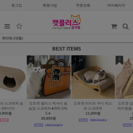
로그인
회원가입
주문조회
마이페이지
캣타워 (대형)
BEST ITEMS
1
2
3
도트캣 라이트 우디 빅소
도트캣 삼각 스크래처 트
도트캣 내추럴 스크래처
파 스크래쳐
라이앵글 (클래식 베이지)
오동나무 박스UP
11,000원
숨숨집
43,500원
25,900원