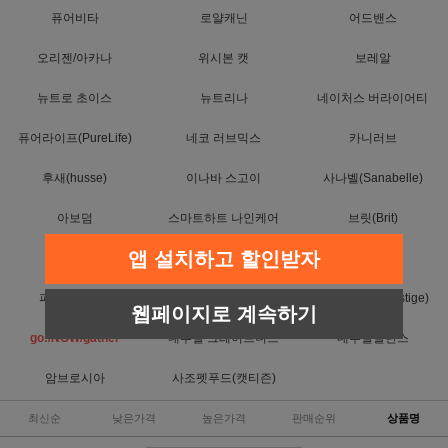
퓨어비타
로얄캐닌
어드밴스
오리젠/아카나
위시본 캣
보레알
뉴트로 초이스
뉴트리나
네이처스 버라이어티
퓨어라이프(PureLife)
네코 러브믹스
카니러브
후새(husse)
이나바 스고이
사나벨(Sanabelle)
아보덤
스마트하트 나인케어
브릿(Brit)
앱 설치하고 할인받자
위스카스
캐츠랑
T.Y.O 티오
퍼스트초이스
퓨리나
프레스티지(Prestige)
웹페이지로 계속하기
go!/NOW/gather
내추럴 그레이트니스
내추럴발란스
암브로시아
사조펫푸드(캣티즌)
최신순
낮은가격
높은가격
판매순위
상품명