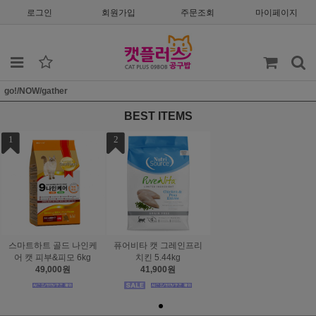
로그인
회원가입
주문조회
마이페이지
go!/NOW/gather
BEST ITEMS
1
2
스마트하트 골드 나인케
퓨어비타 캣 그레인프리
어 캣 피부&피모 6kg
치킨 5.44kg
49,000원
41,900원