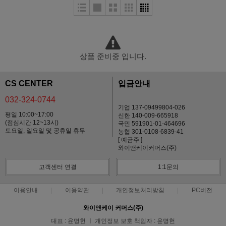
상품 준비중 입니다.
CS CENTER
입금안내
032-324-0744
기업 137-09499804-026
평일 10:00~17:00
신한 140-009-665918
(점심시간 12~13시)
국민 591901-01-464696
토요일, 일요일 및 공휴일 휴무
농협 301-0108-6839-41
[ 예금주 ]
와이앤케이커머스(주)
고객센터 연결
1:1문의
이용안내
이용약관
개인정보처리방침
PC버전
와이앤케이 커머스(주)
대표 : 윤명헌 ㅣ 개인정보 보호 책임자 : 윤명헌