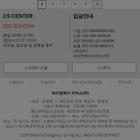
1
2
3
4
5
CS CENTER
입금안내
032-324-0744
기업 137-09499804-026
평일 10:00~17:00
신한 140-009-665918
(점심시간 12~13시)
국민 591901-01-464696
토요일, 일요일 및 공휴일 휴무
농협 301-0108-6839-41
[ 예금주 ]
와이앤케이커머스(주)
고객센터 연결
1:1문의
이용안내
이용약관
개인정보처리방침
PC버전
와이앤케이 커머스(주)
대표 : 윤명헌 ㅣ 개인정보 보호 책임자 : 윤명헌
사업자 등록번호 : 130-86-70626
통신판매업신고번호 : 제2026-부천원미-0135호
전화 : 032-324-0744 ㅣ 팩스 : 070-4324-4751
주소 : ① 경기도 부천시 소향로13번길 14-16 대맥프라자 404호 ② 택배반송:경기
김포시 아라육로57번길 108 강서올펀대리점(우리디엠-와이앤케이커머스(주))
COPYRIGHT(C)캣플러스 공구밥 ALL RIGHTS RESERVED.