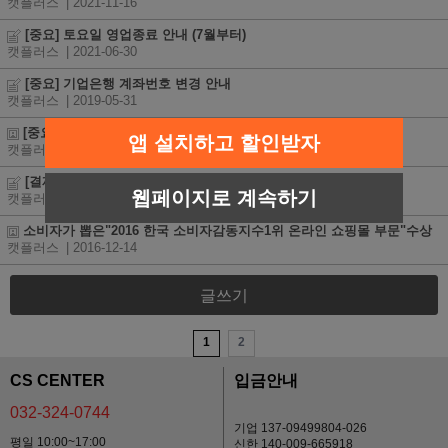
캣플러스
| 2021-11-16
[중요] 토요일 영업종료 안내 (7월부터)
캣플러스
| 2021-06-30
[중요] 기업은행 계좌번호 변경 안내
캣플러스
| 2019-05-31
[중요] 한진택배로 택배사가 변경되었습니다.
앱 설치하고 할인받자
캣플러스
| 2019-03-14
[결제] 휴대폰 소액결제 서비스 개시
웹페이지로 계속하기
캣플러스
| 2017-02-20
소비자가 뽑은"2016 한국 소비자감동지수1위 온라인 쇼핑몰 부문"수상
캣플러스
| 2016-12-14
글쓰기
1
2
CS CENTER
입금안내
032-324-0744
기업 137-09499804-026
평일 10:00~17:00
신한 140-009-665918