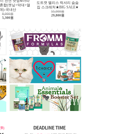
미 천연 캣닢&마따
도트캣 엘리스 럭셔리 숨숨
 혼합(캣닢+막대+열
집 스크래처★BIG SALE★
매)-국내산
55,000원
8,000원
29,800원
5,300원