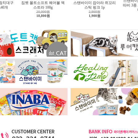
스탠바이
 참치대구
짐펫 몰트소프트 헤어볼 엑
스탠바이미 잡아라 쥐꼬리
따비 3종
x40개
스트라 100g
스틱 핑크 1p
20,000원
2,900원
18,800원
1,900원