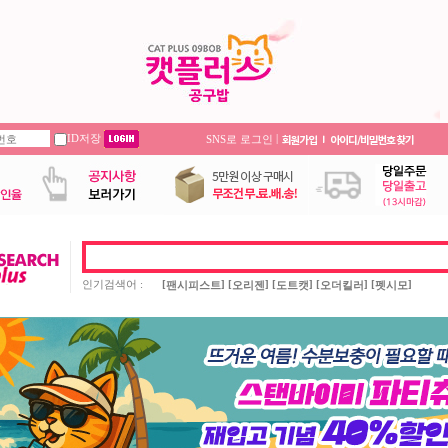
ID저장
|
SNS로 로그인
인기검색어 :
[
] [
] [
] [
] [
]
팬시피스트
오리젠
도트캣
오더킬러
펫시모