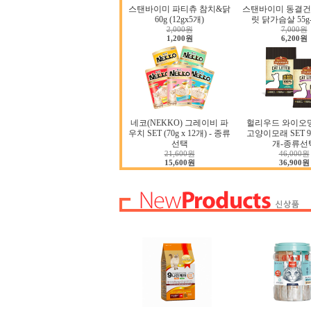
스탠바이미 파티츄 참치&닭
스탠바이미 동결건
60g (12gx5개)
릿 닭가슴살 55
2,000원
7,000원
1,200원
6,200원
네코(NEKKO) 그레이비 파
헐리우드 와이오
우치 SET (70g x 12개) - 종류
고양이모래 SET 9.0
선택
개-종류선
21,600원
46,000원
15,600원
36,900원