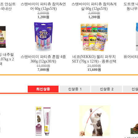
조 안심트
스탠바이미 파티츄 참치&연
스탠바이미 파티츄 참치&게
도트캣 
g-국내산
어 60g (12gx5개)
살 60g (12gx5개)
동나무 
2,000원
2,000원
1,200원
1,200원
밍 내추럴
스탠바이미 파티츄 혼합 4종
네코(NEKKO) 젤리 파우치
퓨어비타
7kg x 2
360g (12gx30개)
SET (70g x 12개) - 종류선택
택
11,000원
21,600원
7,000원
15,600원