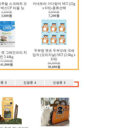
내추럴 스크래처 오
카네토라 가다랑어 SET (22g
박스UP 리필 1p
x 6개)-종류선택
4,500원
9,000원
3,600원
7,200원
두부랑 캣츠 두부모래 극세
 캣 그레인프리 치
입자 (오리지날) SET (2.6kg x
킨 5.44kg
6개)
77,000원
36,000원
41,900원
30,000원