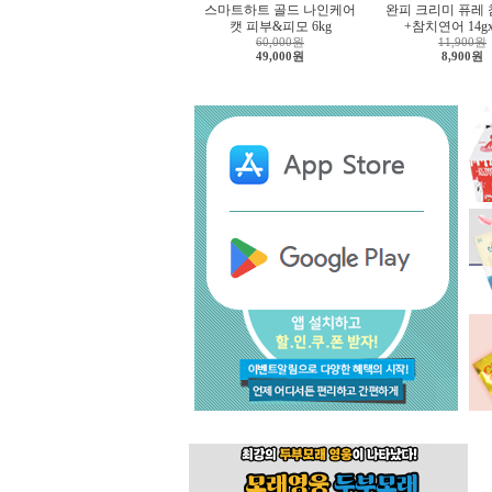
스마트하트 골드 나인케어
완피 크리미 퓨레
캣 피부&피모 6kg
+참치연어 14g
60,000원
11,900원
49,000원
8,900원