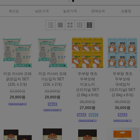
최신순
낮은가격
높은가격
판매순위
상품명
미묘 카사바 모래
미묘 카사바 모래
두부랑 캣츠
두부랑 캣츠
굵은입자 SET
가는입자 SET
두부모래
두부모래
(10L x 2개)
(10L x 2개)
이코노미
극세입자
오리지널 SET
(오리지날) SET
33,000원
33,000원
(2.6kg x 6개)
(2.6kg x 6개)
29,900원
29,900원
36,000원
36,000원
27,000원
30,000원