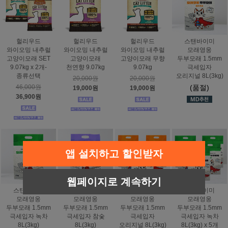
헐리우드
헐리우드
헐리우드
스탠바이미
와이오밍 내추럴
와이오밍 내추럴
와이오밍 내추럴
모래영웅
고양이모래 SET
고양이모래
고양이모래 무향
두부모래 1.5mm
9.07kg x 2개-
천연향 9.07kg
9.07kg
극세입자
종류선택
오리지널 8L(3kg)
20,000원
20,000원
46,000원
(품절)
19,000원
19,000원
36,900원
앱 설치하고 할인받자
웹페이지로 계속하기
스탠바이미
스탠바이미
스탠바이미
스탠바이미
모래영웅
모래영웅
모래영웅
모래영웅
두부모래 1.5mm
두부모래 1.5mm
두부모래 1.5mm
두부모래 1.5mm
극세입자 녹차
극세입자 참숯
극세입자
극세입자 녹차
8L(3kg)
8L(3kg)
오리지널 8L(3kg)
8L(3kg) x 5개