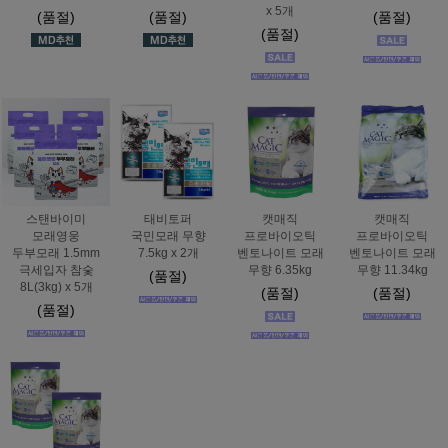
x 5개
(품절)
(품절)
(품절)
(품절)
스탠바이미
태비토퍼
캣매직
캣매직
모래영웅
국민모래 무향
프로바이오틱
프로바이오틱
두부모래 1.5mm
7.5kg x 2개
벤토나이트 모래
벤토나이트 모래
극세입자 참숯
무향 6.35kg
무향 11.34kg
(품절)
8L(3kg) x 5개
(품절)
(품절)
(품절)