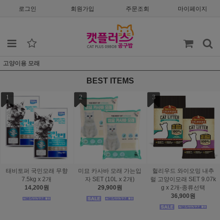
로그인
회원가입
주문조회
마이페이지
고양이용 모래
BEST ITEMS
4
스탠바이미 모래영웅 두
부모래 1.5mm 극세입자
녹차 8L(3kg) x 5개
24,900원