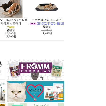
캣 L클래스520 수직형
도트캣 빅소파 스크래쳐
와이드 스크래쳐
17,000원
14,200원
22,000원
19,000원