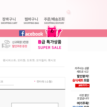
,
,
,
,
팬시피스트
오리젠
도트캣
오더킬러
펫시모
로프
캣타워 (소형)
---------------