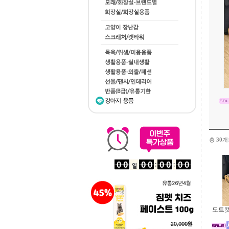
총
30
개
도트캣