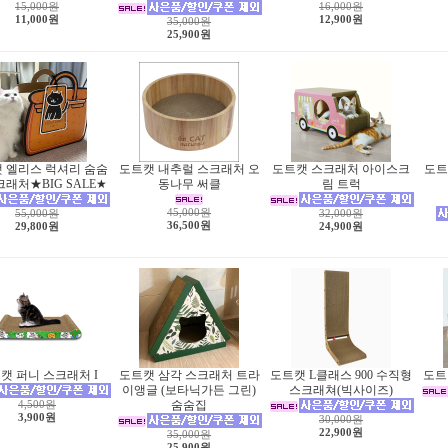
15,000원
16,000원
11,000원
12,900원
35,000원
25,900원
 엘리스 럭셔리 숨숨
도트캣 내추럴 스크래처 오
도트캣 스크래처 아이스크
도트
크래처★BIG SALE★
동나무 써클
림 트럭
45,000원
55,000원
32,000원
36,500원
29,800원
24,900원
캣 퍼니 스크래처 I
도트캣 삼각 스크래처 트라
도트캣 L클래스 900 수직형
도트
이앵글 (보타닉가든 그린)
스크래쳐(빅사이즈)
4,500원
숨숨집
3,900원
30,000원
22,900원
35,000원
25,900원