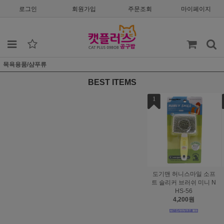
로그인
회원가입
주문조회
마이페이지
목욕용품/샴푸류
BEST ITEMS
1
2
3
도기맨 허니스마일 소프
도기맨 허니스마일 참빗
도기맨 
트 슬리커 브러쉬 미니 N
NHS-65
러쉬
HS-56
5,390원
6
4,200원