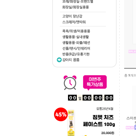
총
9
개의
스마트