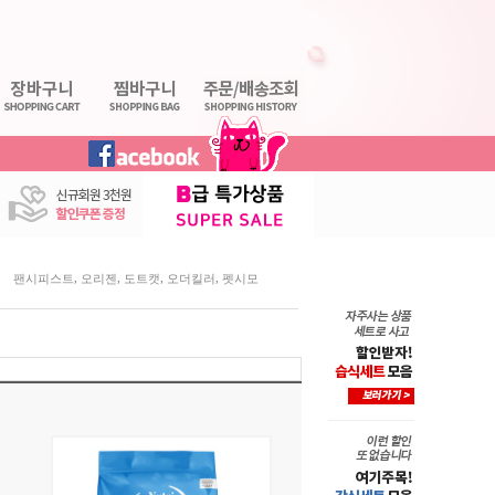
,
,
,
,
팬시피스트
오리젠
도트캣
오더킬러
펫시모