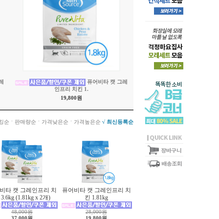
레
퓨어비타 캣 그레
인프리 치킨 1.
19,800원
ㆍ
ㆍ
ㆍ
킹순
판매량순
가격낮은순
가격높은순
√ 최신등록순
비타 캣 그레인프리 치
퓨어비타 캣 그레인프리 치
3.6kg (1.81kg x 2개)
킨 1.81kg
48,000원
28,000원
37,000원
19,800원