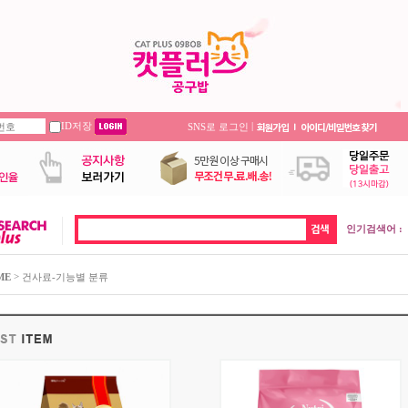
ID저장
|
SNS로 로그인
인기검색어 :
>
ME
건사료-기능별 분류