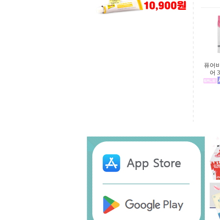
퓨어비
어 3