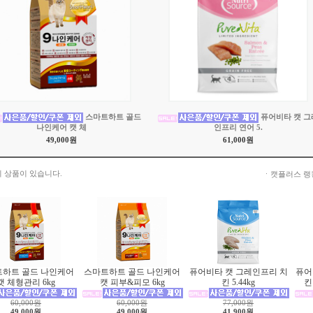
스마트하트 골드
퓨어비타 캣 그
나인케어 캣 체
인프리 연어 5.
49,000원
61,000원
 상품이 있습니다.
ㆍ캣플러스 랭
하트 골드 나인케어
스마트하트 골드 나인케어
퓨어비타 캣 그레인프리 치
퓨어
캣 체형관리 6kg
캣 피부&피모 6kg
킨 5.44kg
킨 
60,000원
60,000원
77,000원
49,000원
49,000원
41,900원