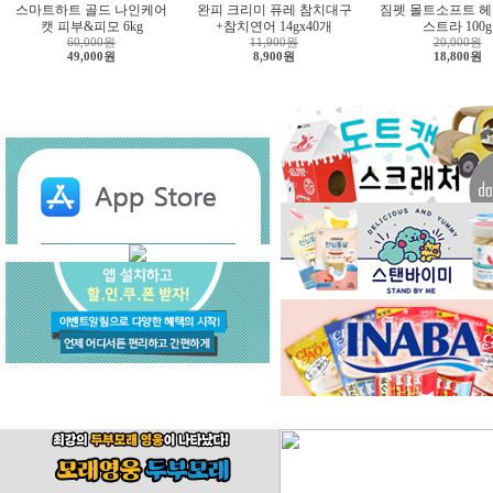
스마트하트 골드 나인케어
완피 크리미 퓨레 참치대구
짐펫 몰트소프트 헤
캣 피부&피모 6kg
+참치연어 14gx40개
스트라 100g
60,000원
11,900원
20,000원
49,000원
8,900원
18,800원