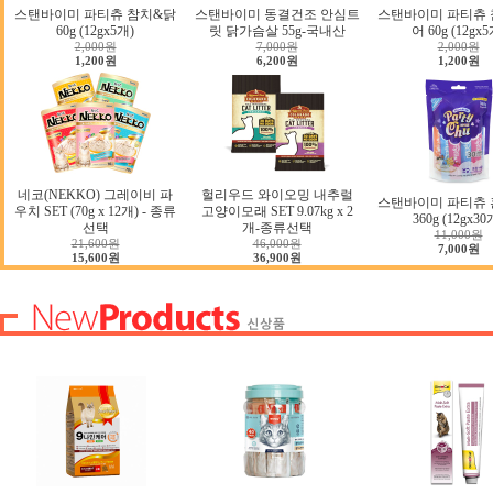
스탠바이미 파티츄 참치&닭
스탠바이미 동결건조 안심트
스탠바이미 파티츄 
60g (12gx5개)
릿 닭가슴살 55g-국내산
어 60g (12gx5
2,000원
7,000원
2,000원
1,200원
6,200원
1,200원
네코(NEKKO) 그레이비 파
헐리우드 와이오밍 내추럴
스탠바이미 파티츄 
우치 SET (70g x 12개) - 종류
고양이모래 SET 9.07kg x 2
360g (12gx30
선택
개-종류선택
11,000원
21,600원
46,000원
7,000원
15,600원
36,900원