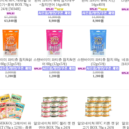
이쳐 HFC 내츄럴 캣
완피 크리미 퓨레 참치대구
완피 크리미 퓨레 치킨
스탠
기+호박 BOX 70g x
+참치연어 14gx40개
14gx40개
24개 [5034H]
67,200원
11,900원
11,900원
63,840원
8,900원
8,900원
이미 파티츄 참치&닭
스탠바이미 파티츄 참치&연
스탠바이미 파티츄 참치 60g
네코
60g (12gx5개)
어 60g (12gx5개)
(12gx5개)
크리미 
2,000원
2,000원
2,000원
1,200원
1,200원
1,200원
NEKKO) 그레이비 파
알모네이쳐 HFC 젤리 캣 캔
알모네이쳐 HFC 키튼 캣 닭
알모
T (70g x 12개) - 종류
연어 BOX 70g x 24개
고기 BOX 70g x 24개
캔 닭