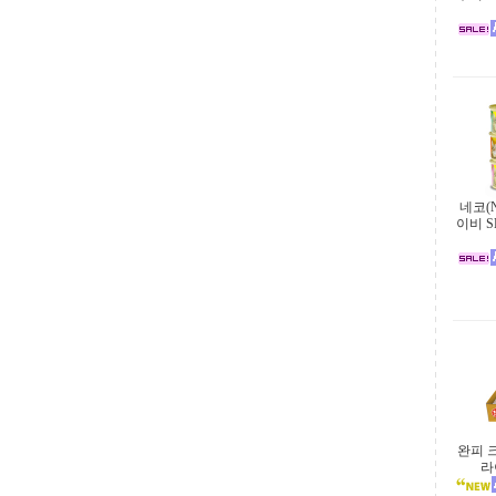
네코(
이비 SE
완피 
라