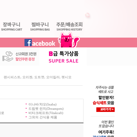
,
,
,
,
팬시피스트
오리젠
도트캣
오더킬러
펫시모
이나바/챠오(Inaba)
드림펫 런치(Dreampets)
빼로
비타크레프트(Vitakraft)
그외의 간식용 제품