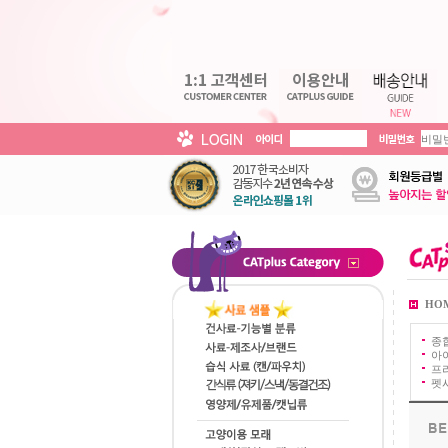
HO
종
아이
프
펫시