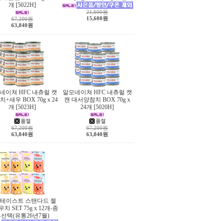
개 [5022H]
21,600원
15,600원
67,200원
63,840원
네이쳐 HFC 내츄럴 캣
알모네이쳐 HFC 내츄럴 캣
치+새우 BOX 70g x 24
캔 대서양참치 BOX 70g x
개 [5023H]
24개 [5020H]
67,200원
67,200원
63,840원
63,840원
테이스트 스탠다드 젤
치 SET 75g x 12개-종
선택(유통26년7월)