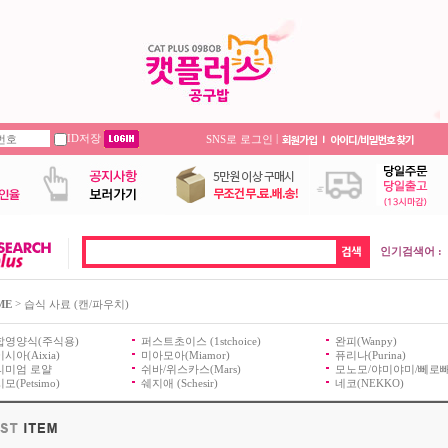
ID저장
|
SNS로 로그인
인기검색어 :
>
ME
습식 사료 (캔/파우치)
합영양식(주식용)
퍼스트초이스 (1stchoice)
완피(Wanpy)
시아(Aixia)
미아모아(Miamor)
퓨리나(Purina)
리미엄 로얄
쉬바/위스카스(Mars)
모노모/야미야미/뻬로
모(Petsimo)
쉐지애 (Schesir)
네코(NEKKO)