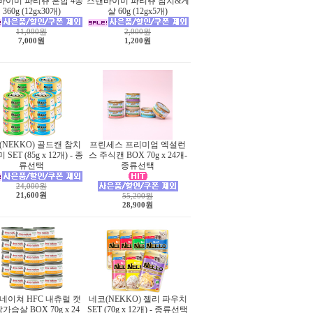
바이미 파티츄 혼합 4종
스탠바이미 파티츄 참치&게
360g (12gx30개)
살 60g (12gx5개)
11,000원
2,000원
7,000원
1,200원
(NEKKO) 골드캔 참치
프린세스 프리미엄 엑설런
SET (85g x 12개) - 종
스 주식캔 BOX 70g x 24개-
류선택
종류선택
24,000원
21,600원
55,200원
28,900원
네이쳐 HFC 내츄럴 캣
네코(NEKKO) 젤리 파우치
가슴살 BOX 70g x 24
SET (70g x 12개) - 종류선택