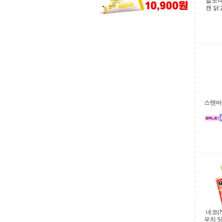
알모네
캔 닭고
스탠바
네코(
우치 SE