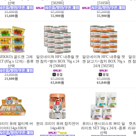
선택
[5029H]
[5105H]
21,600원
67,200원
67,200원
15,600원
55,900원
55,900원
NEKKO) 골드캔 그레
알모네이쳐 HFC 내츄럴 캣
알모네이쳐 HFC 내츄럴 캣
알모
T (85g x 12개) - 종류
캔 참치+뱅어 BOX 70g x 24
캔 닭고기+참치 BOX 70g x
캔 참
선택
개 [5084H]
24개 [5025H]
24,000원
21,600원
67,200원
67,200원
63,840원
63,840원
크리미 퓨레 멀티팩 버
완피 크리미 퓨레 참치연어
퓨리나 팬시피스트 쁘띠 딜
캣츠
이어티14gx100개
14gx40개
라이트 SET 50g x 24개 -종류
리파우
선택
류