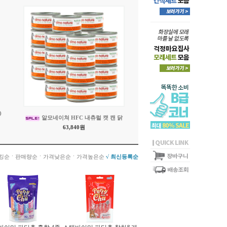
)
알모네이쳐 HFC 내츄럴 캣 캔 닭
63,840원
ㆍ
ㆍ
ㆍ
킹순
판매량순
가격낮은순
가격높은순
√ 최신등록순