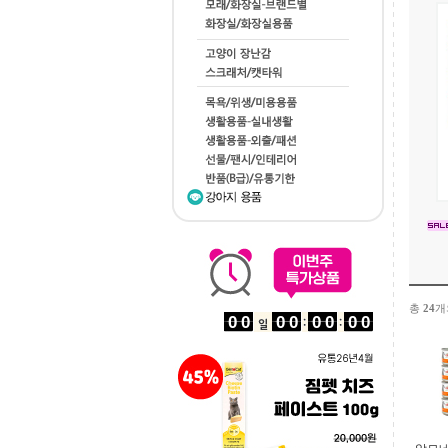
총
24
개