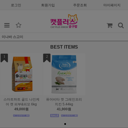
로그인
회원가입
주문조회
마이페이지
이나바 스고이
BEST ITEMS
1
2
스마트하트 골드 나인케
퓨어비타 캣 그레인프리
어 캣 피부&피모 6kg
치킨 5.44kg
49,000원
41,900원