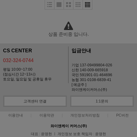
상품 준비중 입니다.
CS CENTER
입금안내
032-324-0744
기업 137-09499804-026
평일 10:00~17:00
신한 140-009-665918
(점심시간 12~13시)
국민 591901-01-464696
토요일, 일요일 및 공휴일 휴무
농협 301-0108-6839-41
[ 예금주 ]
와이앤케이커머스(주)
고객센터 연결
1:1문의
이용안내
이용약관
개인정보처리방침
PC버전
와이앤케이 커머스(주)
대표 : 윤명헌 ㅣ 개인정보 보호 책임자 : 윤명헌