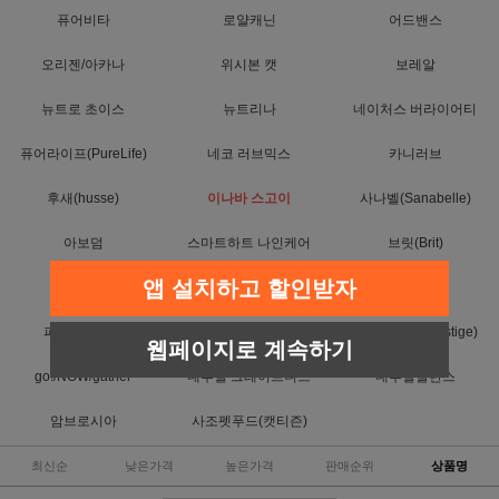
퓨어비타
로얄캐닌
어드밴스
오리젠/아카나
위시본 캣
보레알
뉴트로 초이스
뉴트리나
네이처스 버라이어티
퓨어라이프(PureLife)
네코 러브믹스
카니러브
후새(husse)
이나바 스고이
사나벨(Sanabelle)
아보덤
스마트하트 나인케어
브릿(Brit)
앱 설치하고 할인받자
위스카스
캐츠랑
T.Y.O 티오
퍼스트초이스
퓨리나
프레스티지(Prestige)
웹페이지로 계속하기
go!/NOW/gather
내추럴 그레이트니스
내추럴발란스
암브로시아
사조펫푸드(캣티즌)
최신순
낮은가격
높은가격
판매순위
상품명