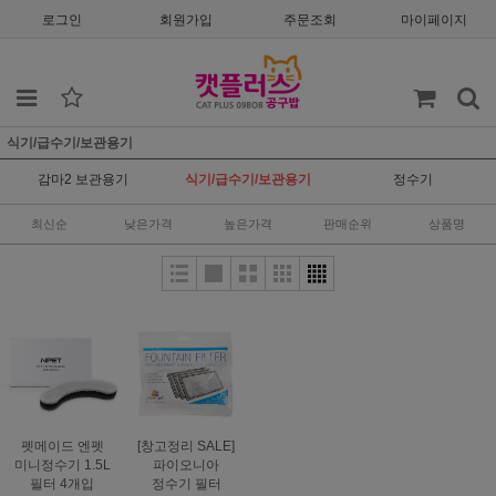
로그인
회원가입
주문조회
마이페이지
식기/급수기/보관용기
감마2 보관용기
식기/급수기/보관용기
정수기
최신순
낮은가격
높은가격
판매순위
상품명
펫메이드 엔펫
[창고정리 SALE]
미니정수기 1.5L
파이오니아
필터 4개입
정수기 필터