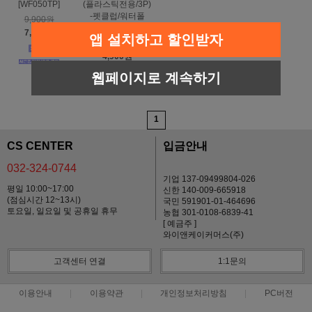
[WF050TP]
(플라스틱전용/3P)
-펫클럽/워터폴
9,900원
정수기사용가능
7,200원
앱 설치하고 할인받자
10,000원
4,900원
웹페이지로 계속하기
1
CS CENTER
입금안내
032-324-0744
기업 137-09499804-026
평일 10:00~17:00
신한 140-009-665918
(점심시간 12~13시)
국민 591901-01-464696
토요일, 일요일 및 공휴일 휴무
농협 301-0108-6839-41
[ 예금주 ]
와이앤케이커머스(주)
고객센터 연결
1:1문의
이용안내
이용약관
개인정보처리방침
PC버전