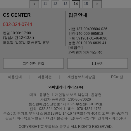
11
12
13
14
15
CS CENTER
입금안내
032-324-0744
기업 137-09499804-026
평일 10:00~17:00
신한 140-009-665918
(점심시간 12~13시)
국민 591901-01-464696
토요일, 일요일 및 공휴일 휴무
농협 301-0108-6839-41
[ 예금주 ]
와이앤케이커머스(주)
고객센터 연결
1:1문의
이용안내
이용약관
개인정보처리방침
PC버전
와이앤케이 커머스(주)
대표 : 윤명헌 ㅣ 개인정보 보호 책임자 : 윤명헌
사업자 등록번호 : 130-86-70626
통신판매업신고번호 : 제2026-부천원미-0135호
전화 : 032-324-0744 ㅣ 팩스 : 070-4324-4751
주소 : ① 경기도 부천시 소향로13번길 14-16 대맥프라자 404호 ② 택배반송:경기
김포시 아라육로57번길 108 강서올펀대리점(우리디엠-와이앤케이커머스(주))
COPYRIGHT(C)캣플러스 공구밥 ALL RIGHTS RESERVED.