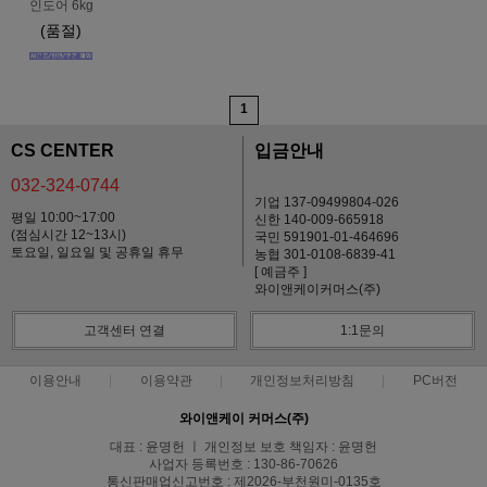
인도어 6kg
(품절)
1
CS CENTER
입금안내
032-324-0744
기업 137-09499804-026
평일 10:00~17:00
신한 140-009-665918
(점심시간 12~13시)
국민 591901-01-464696
토요일, 일요일 및 공휴일 휴무
농협 301-0108-6839-41
[ 예금주 ]
와이앤케이커머스(주)
고객센터 연결
1:1문의
이용안내
이용약관
개인정보처리방침
PC버전
와이앤케이 커머스(주)
대표 : 윤명헌 ㅣ 개인정보 보호 책임자 : 윤명헌
사업자 등록번호 : 130-86-70626
통신판매업신고번호 : 제2026-부천원미-0135호