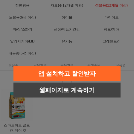
전연령용
자묘용(12개월 미만)
성묘용(12개월 이상)
노묘용(6세 이상)
헤어볼
다이어트
위/장/소화기
신장/비뇨기건강
피모/치아
알러지케어/LID
유기농
그레인프리
대용량(5kg 이상)
최신순
낮은가격
높은가격
판매순위
상품명
앱 설치하고 할인받자
웹페이지로 계속하기
스마트하트 골드
나인케어 캣