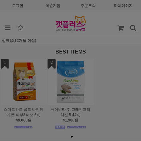
로그인
회원가입
주문조회
마이페이지
성묘용(12개월 이상)
BEST ITEMS
1
2
스마트하트 골드 나인케
퓨어비타 캣 그레인프리
어 캣 피부&피모 6kg
치킨 5.44kg
49,000원
41,900원