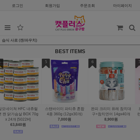
로그인
회원가입
주문조회
마이페이지
습식 사료 (캔/파우치)
BEST ITEMS
7
8
9
치대
프린세스 프리미엄 엑설
캣츠테이스트 스탠다드
완피 크리미 퓨레 멀
개
런스 주식캔 BOX 70g x 2
젤리파우치 SET 75g x 1
버라이어티14gx100
4개-종류선택
2개-종류선택(유통26년7
21,900원
28,900원
월)
5,900원