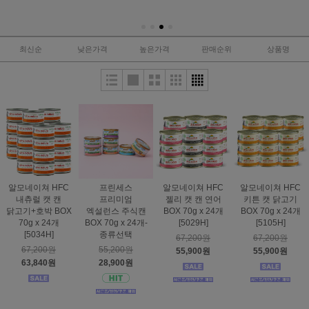
최신순
낮은가격
높은가격
판매순위
상품명
알모네이쳐 HFC
프린세스
알모네이쳐 HFC
알모네이쳐 HFC
내츄럴 캣 캔
프리미엄
젤리 캣 캔 연어
키튼 캣 닭고기
닭고기+호박 BOX
엑설런스 주식캔
BOX 70g x 24개
BOX 70g x 24개
70g x 24개
BOX 70g x 24개-
[5029H]
[5105H]
[5034H]
종류선택
67,200원
67,200원
67,200원
55,200원
55,900원
55,900원
63,840원
28,900원