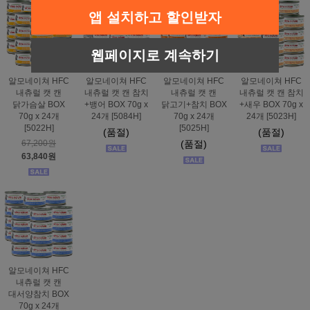
앱 설치하고 할인받자
웹페이지로 계속하기
알모네이쳐 HFC
알모네이쳐 HFC
알모네이쳐 HFC
알모네이쳐 HFC
내츄럴 캣 캔
내츄럴 캣 캔 참치
내츄럴 캣 캔
내츄럴 캣 캔 참치
닭가슴살 BOX
+뱅어 BOX 70g x
닭고기+참치 BOX
+새우 BOX 70g x
70g x 24개
24개 [5084H]
70g x 24개
24개 [5023H]
[5022H]
[5025H]
(품절)
(품절)
67,200원
(품절)
63,840원
알모네이쳐 HFC
내츄럴 캣 캔
대서양참치 BOX
70g x 24개