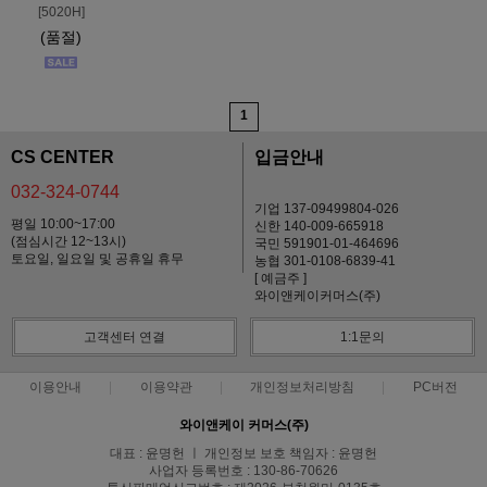
[5020H]
(품절)
1
CS CENTER
입금안내
032-324-0744
기업 137-09499804-026
평일 10:00~17:00
신한 140-009-665918
(점심시간 12~13시)
국민 591901-01-464696
토요일, 일요일 및 공휴일 휴무
농협 301-0108-6839-41
[ 예금주 ]
와이앤케이커머스(주)
고객센터 연결
1:1문의
이용안내
이용약관
개인정보처리방침
PC버전
와이앤케이 커머스(주)
대표 : 윤명헌 ㅣ 개인정보 보호 책임자 : 윤명헌
사업자 등록번호 : 130-86-70626