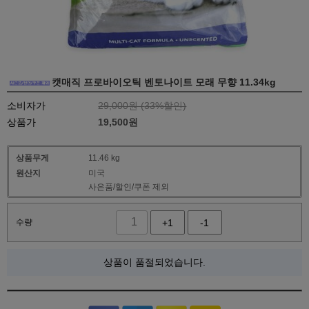
캣매직 프로바이오틱 벤토나이트 모래 무향 11.34kg
소비자가
29,000원 (
33
%할인)
상품가
19,500
원
상품무게
11.46 kg
원산지
미국
사은품/할인/쿠폰 제외
수량
+1
-1
상품이 품절되었습니다.