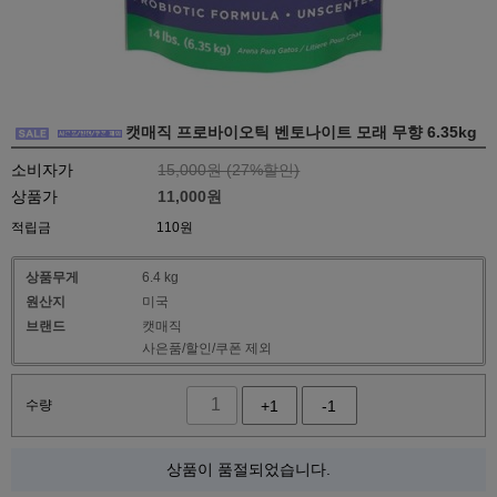
캣매직 프로바이오틱 벤토나이트 모래 무향 6.35kg
소비자가
15,000원 (
27
%할인)
상품가
11,000
원
적립금
110원
상품무게
6.4 kg
원산지
미국
브랜드
캣매직
사은품/할인/쿠폰 제외
수량
+1
-1
상품이 품절되었습니다.