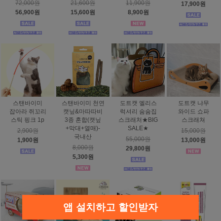
72,000원
21,600원
11,900원
17,900원
56,900원
15,600원
8,900원
스탠바이미
스탠바이미 천연
도트캣 엘리스
도트캣 냐무
잡아라 쥐꼬리
캣닢&마따따비
럭셔리 숨숨집
와이드 쇼파
스틱 핑크 1p
3종 혼합(캣닢
스크래처★BIG
스크래쳐
+막대+열매)-
SALE★
2,900원
15,000원
국내산
55,000원
1,900원
13,000원
8,000원
29,800원
5,300원
앱 설치하고 할인받자