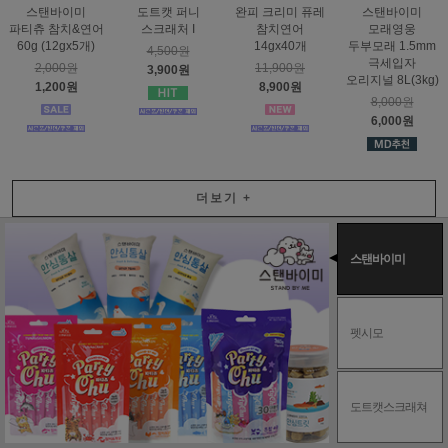
스탠바이미
도트캣 퍼니
완피 크리미 퓨레
스탠바이미
파티츄 참치&연어
스크래처 I
참치연어
모래영웅
60g (12gx5개)
14gx40개
두부모래 1.5mm
4,500원
극세입자
2,000원
11,900원
3,900원
오리지널 8L(3kg)
1,200원
8,900원
8,000원
6,000원
더보기
+
스탠바이미
펫시모
도트캣스크래쳐