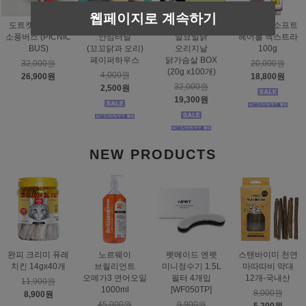
웹페이지로 계속하기
도트캣 스크래처
스탠바이미
태비토퍼
짐펫 몰트소프트
소풍버스 (PICNIC
안심터널
일묘일닭
헤어볼 엑스트라
BUS)
(꼬꼬닭과 오리)
오리지날
100g
페이퍼하우스
닭가슴살 BOX
32,000원
20,000원
(20g x100개)
4,000원
26,900원
18,800원
32,000원
2,500원
19,300원
NEW PRODUCTS
완피 크리미 퓨레
노르웨이
펫메이드 엔펫
스탠바이미 천연
치킨 14gx40개
브릴리언트
미니정수기 1.5L
마따따비 막대
오메가3 연어오일
필터 4개입
12개-국내산
11,900원
1000ml
[WF050TP]
8,000원
8,900원
45,000원
9,900원