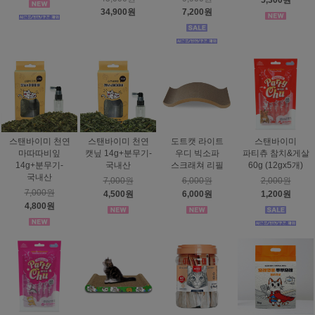
5,300원
34,900원
7,200원
스탠바이미 천연
스탠바이미 천연
도트캣 라이트
스탠바이미
마따따비잎
캣닢 14g+분무기-
우디 빅소파
파티츄 참치&게살
14g+분무기-
국내산
스크래쳐 리필
60g (12gx5개)
국내산
7,000원
6,000원
2,000원
7,000원
4,500원
6,000원
1,200원
4,800원