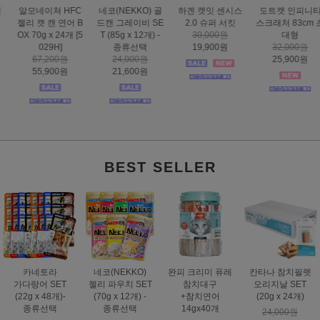
하겐 캣잇 센시스
도트캣 인피니티
스마트하트 골드
도트캣 스크래처
2.0 슈퍼 서킷
스크래처 83cm 초
나인케어 캣 피부&
집콕 TV
30,000원
대형
피모 6kg
16,000원
19,900원
32,000원
60,000원
12,900원
25,900원
49,000원
BEST SELLER
카네토라
네코(NEKKO)
완피 크리미 퓨레
칸타나 참치필렛
가다랑어 SET
젤리 파우치 SET
참치대구
오리지날 SET
(22g x 48개)-
(70g x 12개) -
+참치연어
(20g x 24개)
종류선택
종류선택
14gx40개
24,000원