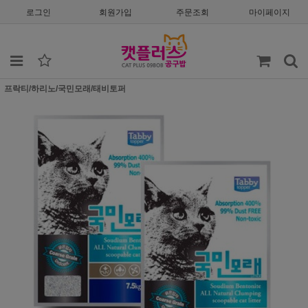
로그인
회원가입
주문조회
마이페이지
프락티/하리노/국민모래/태비토퍼