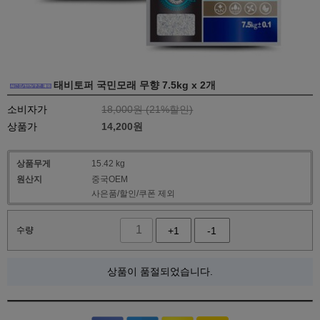
태비토퍼 국민모래 무향 7.5kg x 2개
소비자가
18,000원 (
21
%할인)
상품가
14,200
원
상품무게
15.42 kg
원산지
중국OEM
사은품/할인/쿠폰 제외
수량
+1
-1
상품이 품절되었습니다.