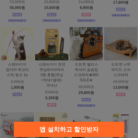
72,000원
21,600원
11,900원
17,900원
56,900원
15,600원
8,900원
스탠바이미
스탠바이미 천연
도트캣 엘리스
도트캣 냐무
잡아라 쥐꼬리
캣닢&마따따비
럭셔리 숨숨집
와이드 쇼파
스틱 핑크 1p
3종 혼합(캣닢
스크래처★BIG
스크래쳐
+막대+열매)-
SALE★
2,900원
15,000원
국내산
55,000원
1,900원
13,000원
8,000원
29,800원
5,300원
앱 설치하고 할인받자