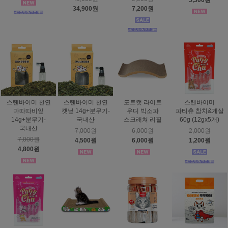
5,300원
34,900원
7,200원
스탠바이미 천연
스탠바이미 천연
도트캣 라이트
스탠바이미
마따따비잎
캣닢 14g+분무기-
우디 빅소파
파티츄 참치&게살
14g+분무기-
국내산
스크래쳐 리필
60g (12gx5개)
국내산
7,000원
6,000원
2,000원
7,000원
4,500원
6,000원
1,200원
4,800원