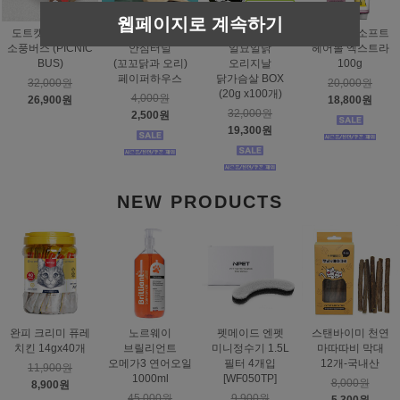
웹페이지로 계속하기
도트캣 스크래처
스탠바이미
태비토퍼
짐펫 몰트소프트
소풍버스 (PICNIC
안심터널
일묘일닭
헤어볼 엑스트라
BUS)
(꼬꼬닭과 오리)
오리지날
100g
페이퍼하우스
닭가슴살 BOX
32,000원
20,000원
(20g x100개)
4,000원
26,900원
18,800원
32,000원
2,500원
19,300원
NEW PRODUCTS
완피 크리미 퓨레
노르웨이
펫메이드 엔펫
스탠바이미 천연
치킨 14gx40개
브릴리언트
미니정수기 1.5L
마따따비 막대
오메가3 연어오일
필터 4개입
12개-국내산
11,900원
1000ml
[WF050TP]
8,000원
8,900원
45,000원
9,900원