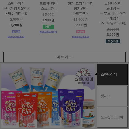
스탠바이미
도트캣 퍼니
완피 크리미 퓨레
스탠바이미
파티츄 참치&연어
스크래처 I
참치연어
모래영웅
60g (12gx5개)
14gx40개
두부모래 1.5mm
4,500원
극세입자
2,000원
11,900원
3,900원
오리지널 8L(3kg)
1,200원
8,900원
8,000원
6,000원
더보기
+
스탠바이미
펫시모
도트캣스크래쳐