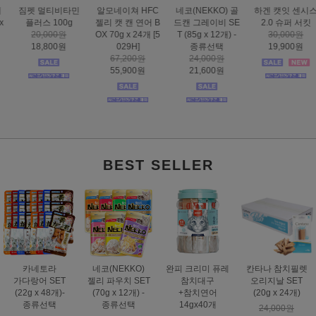
하겐 캣잇 센시스
도트캣 인피니티
스마트하트 골드
도트캣 스크래처
2.0 슈퍼 서킷
스크래처 83cm 초
나인케어 캣 피부&
집콕 TV
30,000원
대형
피모 6kg
16,000원
19,900원
32,000원
60,000원
12,900원
25,900원
49,000원
BEST SELLER
카네토라
네코(NEKKO)
완피 크리미 퓨레
칸타나 참치필렛
가다랑어 SET
젤리 파우치 SET
참치대구
오리지날 SET
(22g x 48개)-
(70g x 12개) -
+참치연어
(20g x 24개)
종류선택
종류선택
14gx40개
24,000원