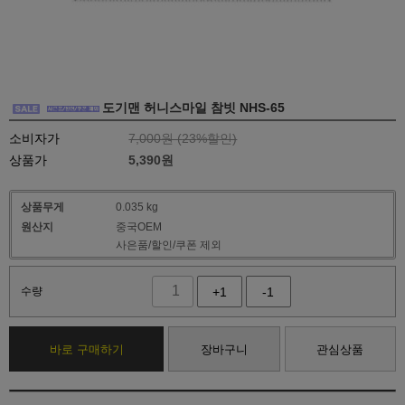
도기맨 허니스마일 참빗 NHS-65
소비자가
7,000원 (
23
%할인)
상품가
5,390
원
상품무게
0.035 kg
원산지
중국OEM
사은품/할인/쿠폰 제외
수량
+1
-1
바로 구매하기
장바구니
관심상품