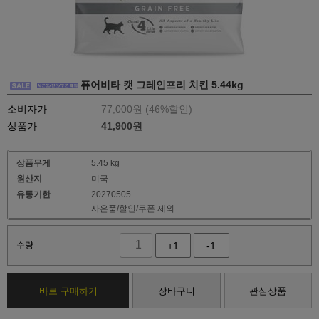
퓨어비타 캣 그레인프리 치킨 5.44kg
소비자가
77,000원 (
46
%할인)
상품가
41,900
원
상품무게
5.45 kg
원산지
미국
유통기한
20270505
사은품/할인/쿠폰 제외
수량
+1
-1
바로 구매하기
장바구니
관심상품