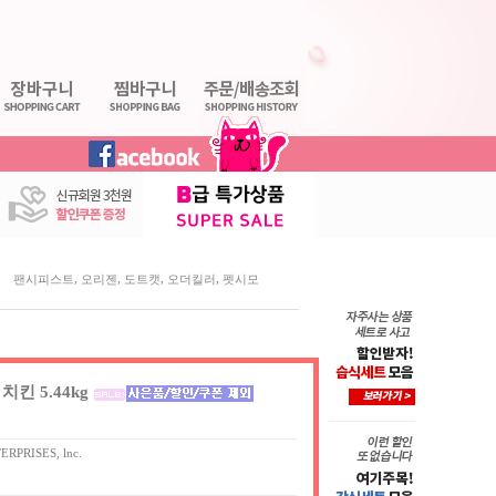
,
,
,
,
팬시피스트
오리젠
도트캣
오더킬러
펫시모
킨 5.44kg
RPRISES, lnc.