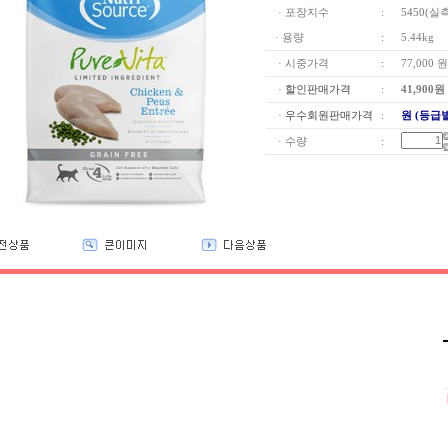
· 포장지수
:
5450(실
· 용량
:
5.44kg
· 시중가격
:
77,000 원
·
할인판매가격
:
41,900
원
·
우수회원판매가격
:
원 (등급
· 수량
: