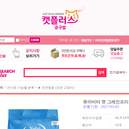
ID저장
|
SNS로 로그인
인기검색어 :
>
>
ME
건사료-기능별 분류
★ 전연령용 (모든 고양이)
퓨어비타 캣 그레인프리 치
유통기한 : 2027/05/05
· 제조사/수입원
:
KLN ENTE
· 원산지
:
미국