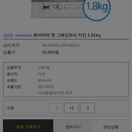
퓨어비타 캣 그레인프리 치킨 1.81kg
소비자가
28,000원 (
29
%할인)
상품가
19,800
원
상품무게
1.85 kg
원산지
미국
브랜드
퓨어비타
유통기한
20270531
사은품/할인/쿠폰 제외
수량
+1
-1
바로 구매하기
장바구니
관심상품