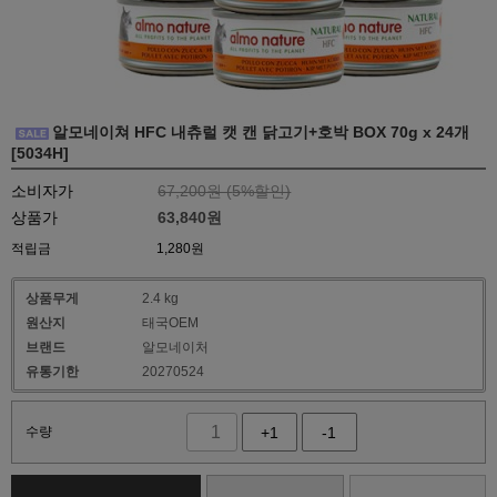
알모네이쳐 HFC 내츄럴 캣 캔 닭고기+호박 BOX 70g x 24개
[5034H]
소비자가
67,200원 (
5
%할인)
상품가
63,840
원
적립금
1,280원
상품무게
2.4 kg
원산지
태국OEM
브랜드
알모네이처
유통기한
20270524
수량
+1
-1