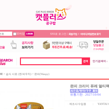
ID저장
|
SNS로 로그인
인기검색어 :
>
>
ME
습식 사료 (캔/파우치)
완피(Wanpy)
완피 크리미 퓨레 멀티팩
유통기한 : 2027/10/04
· 제조사/수입원
:
YANTAI 