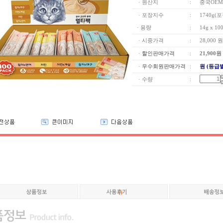
· 원산지
:
중국OEM
· 포장지수
:
1740g(
· 용량
:
14g x 1
· 시중가격
:
28,000 원
·
할인판매가격
:
21,900
원
·
우수회원판매가격
:
원 (등급
· 수량
:
(
)