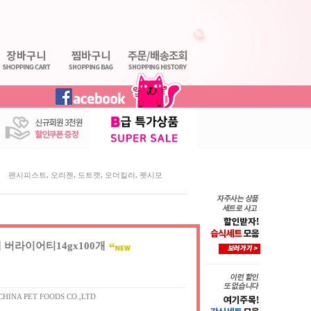
,
,
,
,
팬시피스트
오리젠
도트캣
오더킬러
펫시모
 버라이어티14gx100개
CHINA PET FOODS CO.,LTD