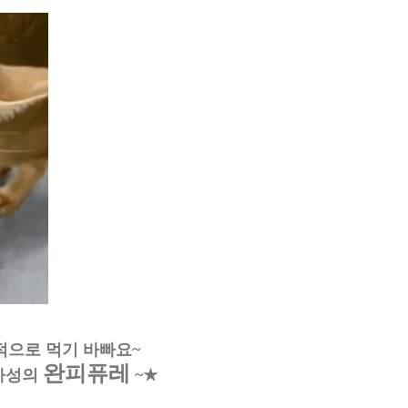
적으로 먹기 바빠요~
완피퓨레
 마성의
~
★