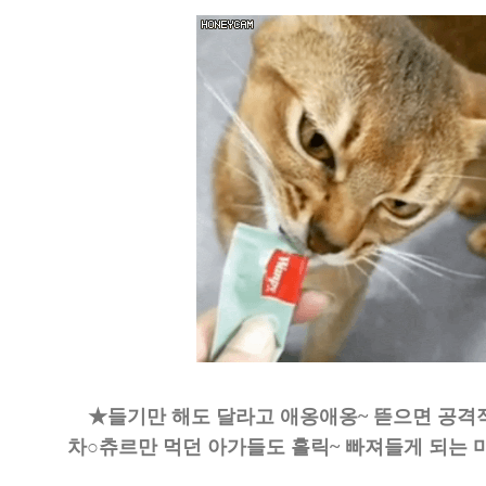
★들기만 해도 달라고 애옹애옹~ 뜯으면 공격
차○츄르만 먹던 아가들도 홀릭~ 빠져들게 되는