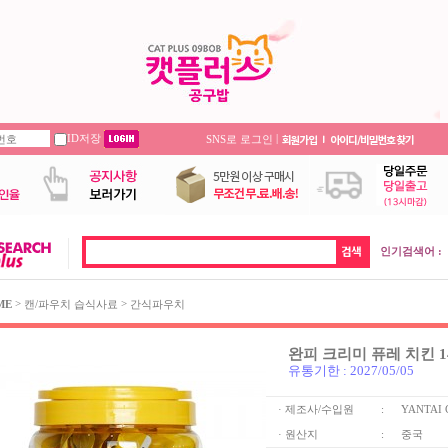
ID저장
|
SNS로 로그인
인기검색어 :
>
>
ME
캔/파우치 습식사료
간식파우치
완피 크리미 퓨레 치킨 1
유통기한 : 2027/05/05
· 제조사/수입원
:
YANTAI 
· 원산지
:
중국