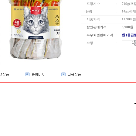
· 포장지수
:
719g(포
· 용량
:
14gx40개
· 시중가격
:
11,900 원
·
할인판매가격
:
8,900
원
·
우수회원판매가격
:
원 (등급
· 수량
: