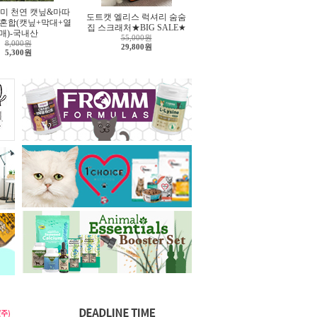
미 천연 캣닢&마따
도트캣 엘리스 럭셔리 숨숨
 혼합(캣닢+막대+열
집 스크래처★BIG SALE★
매)-국내산
55,000원
8,000원
29,800원
5,300원