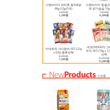
스탠바이미 파티츄 참치&닭
스탠바이미 동결건
60g (12gx5개)
릿 닭가슴살 55
2,000원
7,000원
1,200원
6,200원
네코(NEKKO) 
카네토라 가다랑어 SET (22g
우치 SET (70g x 1
x 6개)-종류선택
선택
9,000원
21,600원
7,200원
15,600원