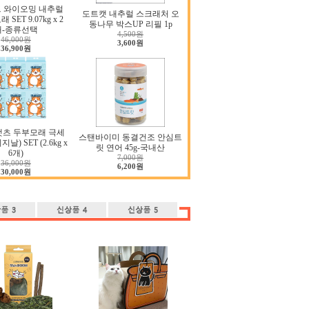
 와이오밍 내추럴
도트캣 내추럴 스크래처 오
SET 9.07kg x 2
동나무 박스UP 리필 1p
개-종류선택
4,500원
46,000원
3,600원
36,900원
캣츠 두부모래 극세
스탠바이미 동결건조 안심트
날) SET (2.6kg x
릿 연어 45g-국내산
6개)
7,000원
36,000원
6,200원
30,000원