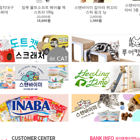
스탠바이
 참치대구
짐펫 몰트소프트 헤어볼 엑
스탠바이미 잡아라 쥐꼬리
따비 3종
x40개
스트라 100g
스틱 핑크 1p
20,000원
2,900원
18,800원
1,900원