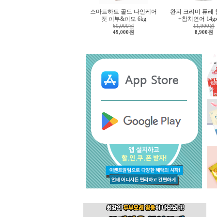
스마트하트 골드 나인케어
완피 크리미 퓨레
캣 피부&피모 6kg
+참치연어 14g
60,000원
11,900원
49,000원
8,900원