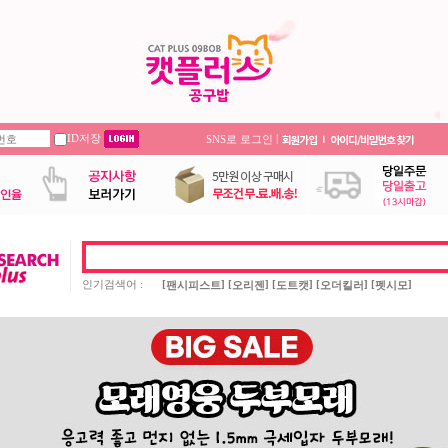
ID저장
|
SNS로 로그인
인기검색어 :
[
] [
] [
] [
] [
]
팬시피스트
오리젠
도트캣
오더킬러
펫시모