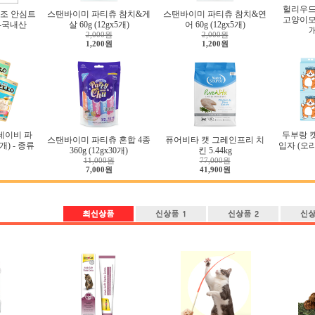
헐리우드
조 안심트
스탠바이미 파티츄 참치&게
스탠바이미 파티츄 참치&연
고양이모래 
g-국내산
살 60g (12gx5개)
어 60g (12gx5개)
2,000원
2,000원
1,200원
1,200원
그레이비 파
두부랑 
스탠바이미 파티츄 혼합 4종
퓨어비타 캣 그레인프리 치
2개) - 종류
입자 (오리지
360g (12gx30개)
킨 5.44kg
11,000원
77,000원
7,000원
41,900원