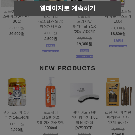
웹페이지로 계속하기
도트캣 스크래처
스탠바이미
태비토퍼
짐펫 몰트소프트
소풍버스 (PICNIC
안심터널
일묘일닭
헤어볼 엑스트라
BUS)
(꼬꼬닭과 오리)
오리지날
100g
페이퍼하우스
닭가슴살 BOX
32,000원
20,000원
(20g x100개)
4,000원
26,900원
18,800원
32,000원
2,500원
19,300원
NEW PRODUCTS
완피 크리미 퓨레
노르웨이
펫메이드 엔펫
스탠바이미 천연
치킨 14gx40개
브릴리언트
미니정수기 1.5L
마따따비 막대
오메가3 연어오일
필터 4개입
12개-국내산
11,900원
1000ml
[WF050TP]
8,000원
8,900원
45,000원
9,900원