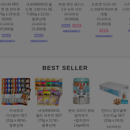
하겐 캣잇 센시스
도트캣 인피니티
스마트하트 골드
도트캣 스크래처
2.0 슈퍼 서킷
스크래처 83cm 초
나인케어 캣 피부&
집콕 TV
30,000원
대형
피모 6kg
16,000원
19,900원
32,000원
60,000원
12,900원
25,900원
49,000원
BEST SELLER
카네토라
네코(NEKKO)
완피 크리미 퓨레
칸타나 참치필렛
가다랑어 SET
젤리 파우치 SET
참치대구
오리지날 SET
(22g x 48개)-
(70g x 12개) -
+참치연어
(20g x 24개)
종류선택
종류선택
14gx40개
24,000원