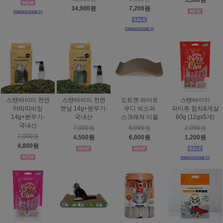
5,300원
34,900원
7,200원
스탠바이미 천연
스탠바이미 천연
도트캣 라이트
스탠바이미
마따따비잎
캣닢 14g+분무기-
우디 빅소파
파티츄 참치&게살
14g+분무기-
국내산
스크래쳐 리필
60g (12gx5개)
국내산
7,000원
6,000원
2,000원
7,000원
4,500원
6,000원
1,200원
4,800원