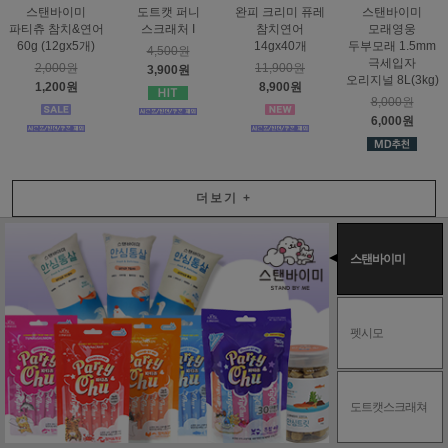
스탠바이미
도트캣 퍼니
완피 크리미 퓨레
스탠바이미
파티츄 참치&연어
스크래처 I
참치연어
모래영웅
60g (12gx5개)
14gx40개
두부모래 1.5mm
4,500원
극세입자
2,000원
11,900원
3,900원
오리지널 8L(3kg)
1,200원
8,900원
8,000원
6,000원
더보기
+
스탠바이미
펫시모
도트캣스크래쳐