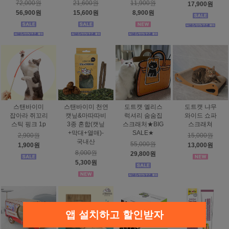
72,000원
21,600원
11,900원
17,900원
56,900원
15,600원
8,900원
스탠바이미
스탠바이미 천연
도트캣 엘리스
도트캣 냐무
잡아라 쥐꼬리
캣닢&마따따비
럭셔리 숨숨집
와이드 쇼파
스틱 핑크 1p
3종 혼합(캣닢
스크래처★BIG
스크래쳐
+막대+열매)-
SALE★
2,900원
15,000원
국내산
55,000원
1,900원
13,000원
8,000원
29,800원
5,300원
앱 설치하고 할인받자