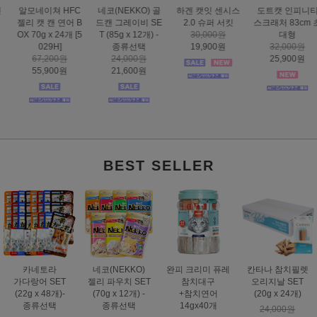
하겐 캣잇 센시스
도트캣 인피니티
스마트하트 골드
도트캣 스크래처
2.0 슈퍼 서킷
스크래처 83cm 초
나인케어 캣 피부&
집콕 TV
30,000원
대형
피모 6kg
16,000원
19,900원
32,000원
60,000원
12,900원
25,900원
49,000원
BEST SELLER
카네토라
네코(NEKKO)
완피 크리미 퓨레
칸타나 참치필렛
가다랑어 SET
젤리 파우치 SET
참치대구
오리지날 SET
(22g x 48개)-
(70g x 12개) -
+참치연어
(20g x 24개)
종류선택
종류선택
14gx40개
24,000원