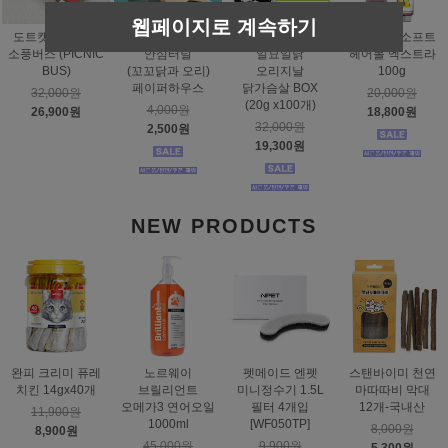
웹페이지로 계속하기
도트캣 스크래처
스탠바이미
태비토퍼
짐펫 몰트소프트
소풍버스 (PICNIC
안심터널
일묘일닭
헤어볼 엑스트라
BUS)
(꼬꼬닭과 오리)
오리지날
100g
페이퍼하우스
닭가슴살 BOX
32,000원
20,000원
(20g x100개)
4,000원
26,900원
18,800원
32,000원
2,500원
19,300원
NEW PRODUCTS
완피 크리미 퓨레
노르웨이
펫메이드 엔펫
스탠바이미 천연
치킨 14gx40개
브릴리언트
미니정수기 1.5L
마따따비 막대
오메가3 연어오일
필터 4개입
12개-국내산
11,900원
1000ml
[WF050TP]
8,000원
8,900원
45,000원
9,900원