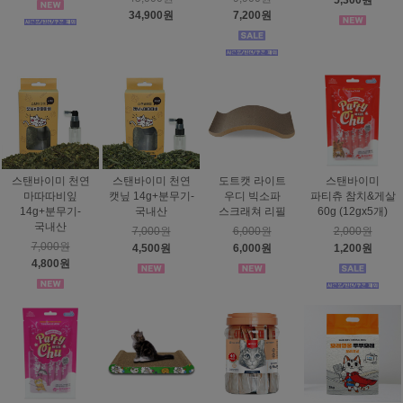
5,300원
34,900원
7,200원
스탠바이미 천연
스탠바이미 천연
도트캣 라이트
스탠바이미
마따따비잎
캣닢 14g+분무기-
우디 빅소파
파티츄 참치&게살
14g+분무기-
국내산
스크래쳐 리필
60g (12gx5개)
국내산
7,000원
6,000원
2,000원
7,000원
4,500원
6,000원
1,200원
4,800원