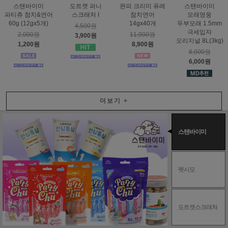
스탠바이미
도트캣 퍼니
완피 크리미 퓨레
스탠바이미
파티츄 참치&연어
스크래처 I
참치연어
모래영웅
60g (12gx5개)
14gx40개
두부모래 1.5mm
4,500원
극세입자
2,000원
11,900원
3,900원
오리지널 8L(3kg)
1,200원
8,900원
8,000원
6,000원
더보기
+
스탠바이미
펫시모
도트캣스크래쳐