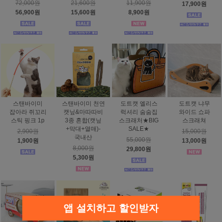
72,000원
21,600원
11,900원
17,900원
56,900원
15,600원
8,900원
스탠바이미
스탠바이미 천연
도트캣 엘리스
도트캣 냐무
잡아라 쥐꼬리
캣닢&마따따비
럭셔리 숨숨집
와이드 쇼파
스틱 핑크 1p
3종 혼합(캣닢
스크래처★BIG
스크래쳐
+막대+열매)-
SALE★
2,900원
15,000원
국내산
55,000원
1,900원
13,000원
8,000원
29,800원
5,300원
앱 설치하고 할인받자