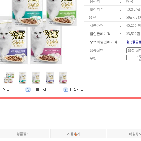
· 원산지
:
태국
· 포장지수
:
1320g(
· 용량
:
50g x 2
· 시중가격
:
43,200 원
·
할인판매가격
:
23,500원
·
우수회원판매가격
:
원 (등급
· 종류선택
:
· 수량
:
(
)