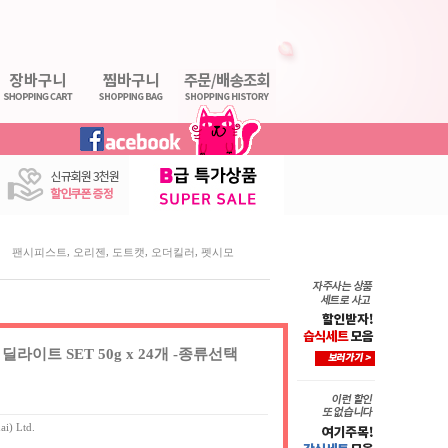
,
,
,
,
팬시피스트
오리젠
도트캣
오더킬러
펫시모
라이트 SET 50g x 24개 -종류선택
ai) Ltd.