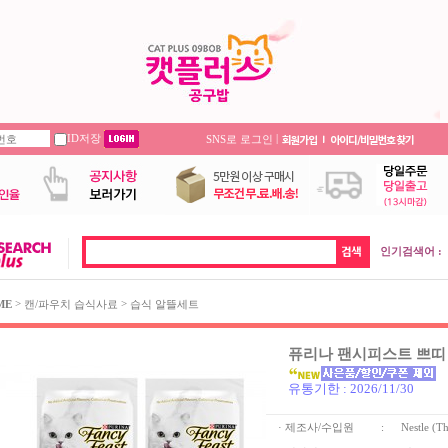
ID저장
|
SNS로 로그인
인기검색어 :
>
>
ME
캔/파우치 습식사료
습식 알뜰세트
퓨리나 팬시피스트 쁘띠 딜
유통기한 : 2026/11/30
· 제조사/수입원
:
Nestle (Th