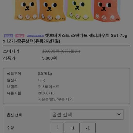
캣츠테이스트 스탠다드 젤리파우치 SET 75g
x 12개-종류선택(유통26년7월)
소비자가
18,000원 (
67
%할인)
상품가
5,900원
상품무게
0.576 kg
원산지
태국
브랜드
캣츠테이스트
유통기한
20260710
사은품/할인/쿠폰 제외
옵션 선택
수량
+1
-1