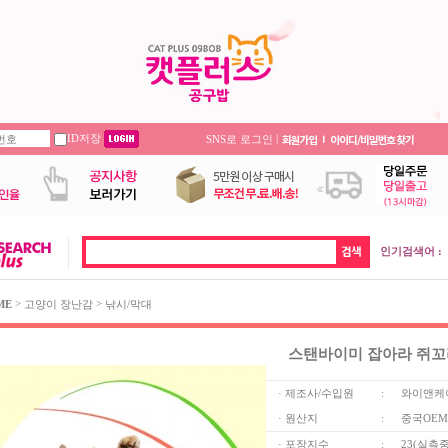
ID저장
|
SNS로 로그인
인기검색어 :
>
>
ME
고양이 장난감
낚시/막대
스탠바이미 잡아라 쥐꼬리
· 제조사/수입원
:
와이앤케
· 원산지
:
중국OEM
· 포장지수
:
23(실측중