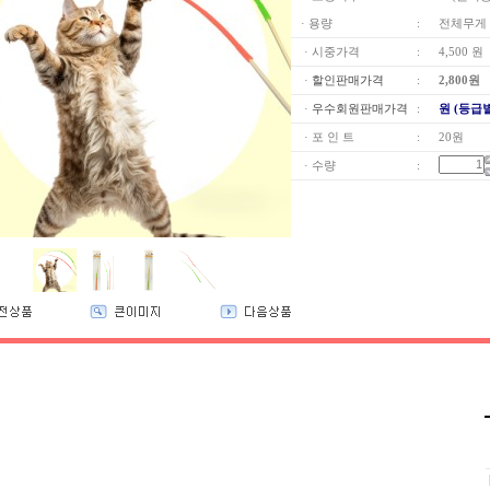
· 용량
:
전체무게 2
· 시중가격
:
4,500 원
·
할인판매가격
:
2,800
원
·
우수회원판매가격
:
원 (등급
· 포 인 트
:
20원
· 수량
: