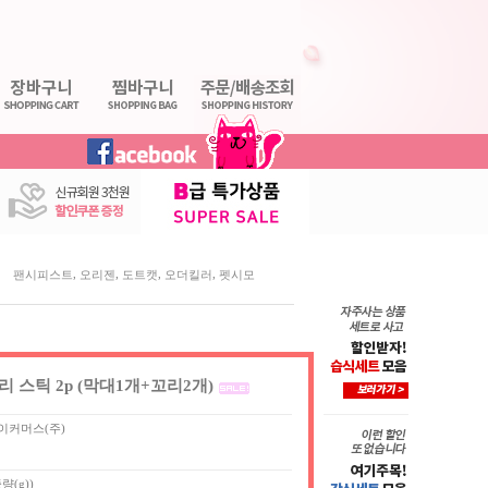
,
,
,
,
팬시피스트
오리젠
도트캣
오더킬러
펫시모
 스틱 2p (막대1개+꼬리2개)
이커머스(주)
량(g))