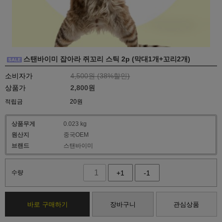
스탠바이미 잡아라 쥐꼬리 스틱 2p (막대1개+꼬리2개)
소비자가
4,500원 (
38
%할인)
상품가
2,800
원
적립금
20원
상품무게
0.023 kg
원산지
중국OEM
브랜드
스탠바이미
수량
+1
-1
바로 구매하기
장바구니
관심상품