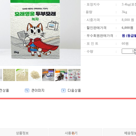
· 포장지수
:
3.4kg(
· 용량
:
3kg
· 시중가격
:
8,000 원
·
할인판매가격
:
6,000
원
·
우수회원판매가격
:
원 (등급
· 포 인 트
:
60원
· 수량
:
(
)