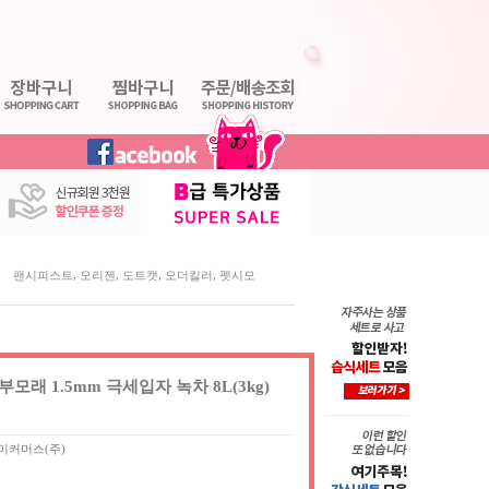
,
,
,
,
팬시피스트
오리젠
도트캣
오더킬러
펫시모
래 1.5mm 극세입자 녹차 8L(3kg)
이커머스(주)