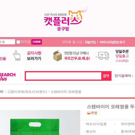
ID저장
|
SNS로 로그인
인기검색어 :
>
>
ME
고양이모래(제조사/브랜드)
스탠바이미 모래영웅
스탠바이미 모래영웅 두부모
· 제조사/수입원
:
와이앤케
· 원산지
:
중국OEM