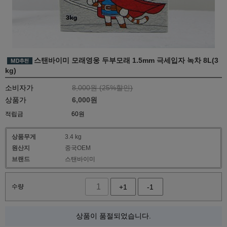
스탠바이미 모래영웅 두부모래 1.5mm 극세입자 녹차 8L(3
kg)
소비자가
8,000원 (
25
%할인)
상품가
6,000
원
적립금
60원
상품무게
3.4 kg
원산지
중국OEM
브랜드
스탠바이미
수량
+1
-1
상품이 품절되었습니다.