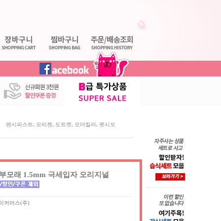
,
,
,
,
팬시피스트
오리젠
도트캣
오더킬러
펫시모
모래 1.5mm 극세입자 오리지널
이커머스(주)