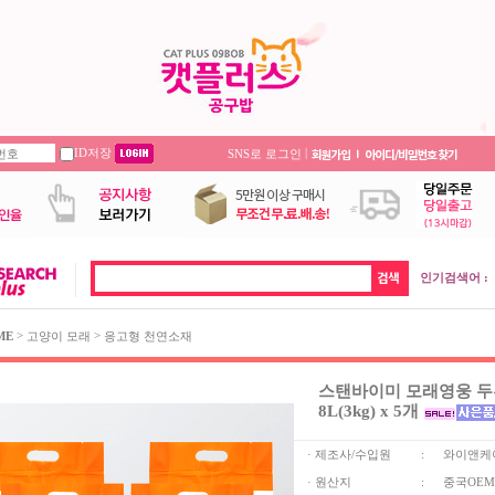
ID저장
|
SNS로 로그인
인기검색어 :
>
>
ME
고양이 모래
응고형 천연소재
스탠바이미 모래영웅 두부
8L(3kg) x 5개
· 제조사/수입원
:
와이앤케
· 원산지
:
중국OEM