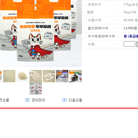
· 포장지수
:
17kg(포
· 용량
:
3kgx5개
· 시중가격
:
40,000 원
·
할인판매가격
:
24,900
원
·
우수회원판매가격
:
원 (등급
· 수량
: