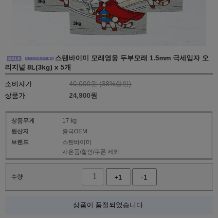
스탠바이미 모래영웅 두부모래 1.5mm 극세입자 오
리지널 8L(3kg) x 5개
소비자가
40,000원 (
38
%할인)
상품가
24,900
원
상품무게
17 kg
원산지
중국OEM
브랜드
스탠바이미
사은품/할인/쿠폰 제외
수량
+1
-1
상품이 품절되었습니다.