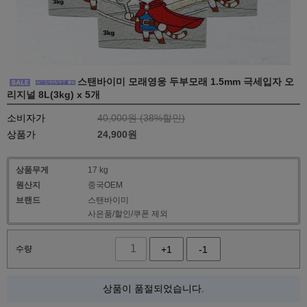
스탠바이미 모래영웅 두부모래 1.5mm 극세입자 오
리지널 8L(3kg) x 5개
소비자가
40,000원 (
38
%할인)
상품가
24,900
원
상품무게
17 kg
원산지
중국OEM
브랜드
스탠바이미
사은품/할인/쿠폰 제외
수량
+1
-1
상품이 품절되었습니다.