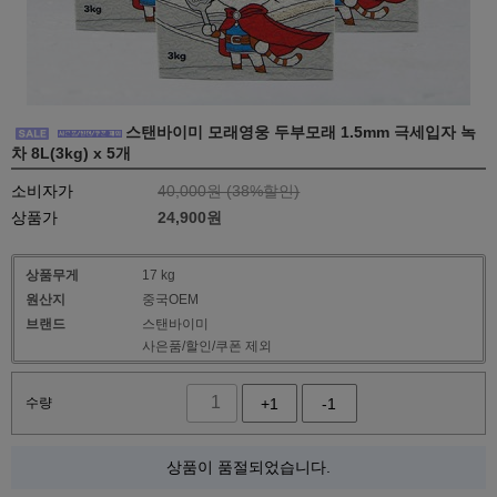
스탠바이미 모래영웅 두부모래 1.5mm 극세입자 녹
차 8L(3kg) x 5개
소비자가
40,000원 (
38
%할인)
상품가
24,900
원
상품무게
17 kg
원산지
중국OEM
브랜드
스탠바이미
사은품/할인/쿠폰 제외
수량
+1
-1
상품이 품절되었습니다.