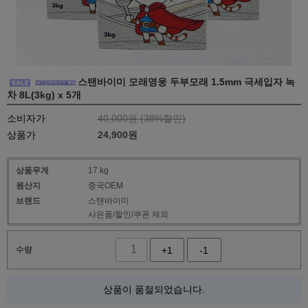
스탠바이미 모래영웅 두부모래 1.5mm 극세입자 녹
차 8L(3kg) x 5개
소비자가
40,000원 (
38
%할인)
상품가
24,900
원
상품무게
17 kg
원산지
중국OEM
브랜드
스탠바이미
사은품/할인/쿠폰 제외
수량
+1
-1
상품이 품절되었습니다.