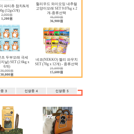
헐리우드 와이오밍 내추럴
미 파티츄 참치&게
고양이모래 SET 9.07kg x 2
0g (12gx5개)
개-종류선택
2,000원
46,000원
1,200원
36,900원
캣츠 두부모래 극세
네코(NEKKO) 젤리 파우치
날) SET (2.6kg x
SET (70g x 12개) - 종류선택
6개)
21,600원
36,000원
15,600원
30,000원