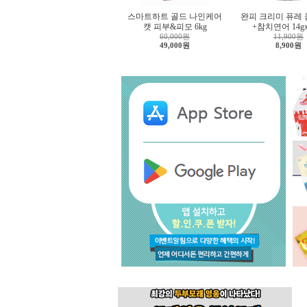
스마트하트 골드 나인케어
완피 크리미 퓨레
캣 피부&피모 6kg
+참치연어 14g
60,000원
11,900원
49,000원
8,900원