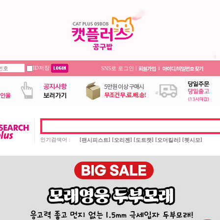
ID저장
|
SNS로 로그인
인기검색어 :
[
] [
] [
] [
] [
]
팬시피스트
오리젠
도트캣
오더킬러
펫시모