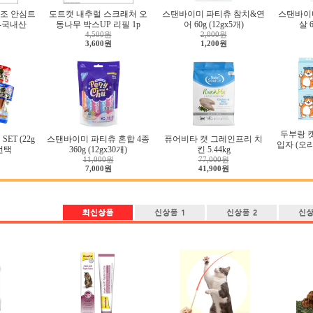
조 안심트
도트캣 내추럴 스크래처 오
스탠바이미 파티츄 참치&연
스탠바이
g-국내산
동나무 박스UP 리필 1p
어 60g (12gx5개)
살 6
4,500원
2,000원
3,600원
1,200원
두부랑 
ET (22g
스탠바이미 파티츄 혼합 4종
퓨어비타 캣 그레인프리 치
입자 (오리지
류선택
360g (12gx30개)
킨 5.44kg
11,000원
77,000원
7,000원
41,900원