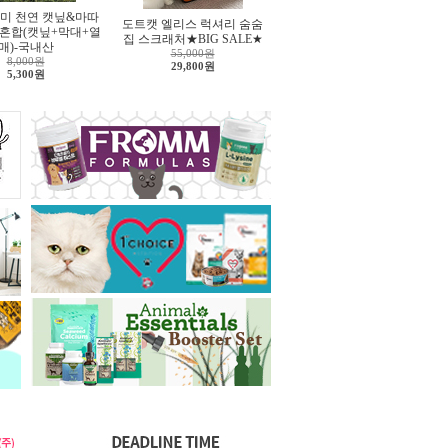
미 천연 캣닢&마따
도트캣 엘리스 럭셔리 숨숨
 혼합(캣닢+막대+열
집 스크래처★BIG SALE★
매)-국내산
55,000원
8,000원
29,800원
5,300원