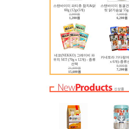
스탠바이미 파티츄 참치&닭
스탠바이미 동결건
60g (12gx5개)
릿 닭가슴살 55
2,000원
7,000원
1,200원
6,200원
네코(NEKKO) 그레이비 파
카네토라 가다랑어 S
우치 SET (70g x 12개) - 종류
x 6개)-종
선택
9,000원
21,600원
7,200원
15,600원