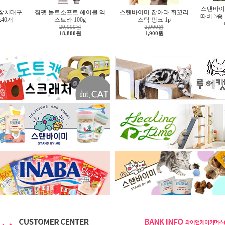
스탠바이
 참치대구
짐펫 몰트소프트 헤어볼 엑
스탠바이미 잡아라 쥐꼬리
따비 3종
x40개
스트라 100g
스틱 핑크 1p
20,000원
2,900원
18,800원
1,900원