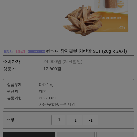
칸타나 참치필렛 치킨맛 SET (20g x 24개)
소비자가
24,000원 (
25
%할인)
상품가
17,900
원
상품무게
0.624 kg
원산지
태국
유통기한
20270331
사은품/할인/쿠폰 제외
수량
+1
-1