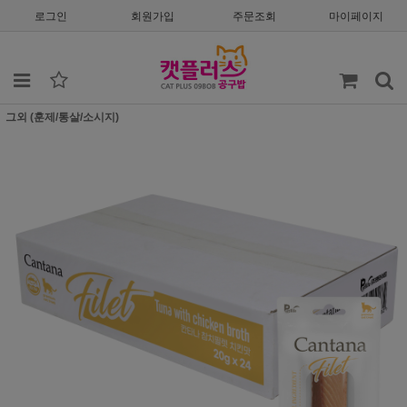
로그인
회원가입
주문조회
마이페이지
그외 (훈제/통살/소시지)