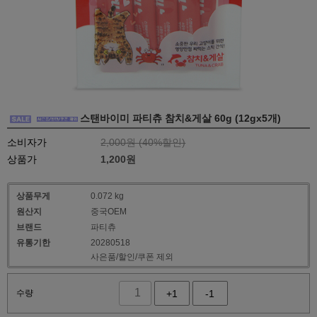
스탠바이미 파티츄 참치&게살 60g (12gx5개)
소비자가
2,000원 (
40
%할인)
상품가
1,200
원
상품무게
0.072 kg
원산지
중국OEM
브랜드
파티츄
유통기한
20280518
사은품/할인/쿠폰 제외
수량
+1
-1